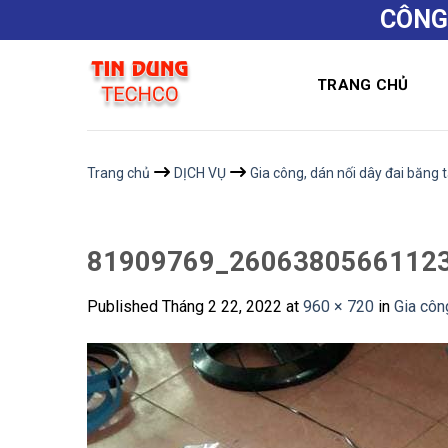
Skip
CÔNG
to
content
TRANG CHỦ
Trang chủ
DỊCH VỤ
Gia công, dán nối dây đai băng t
81909769_2606380566112
Published
Tháng 2 22, 2022
at
960 × 720
in
Gia côn