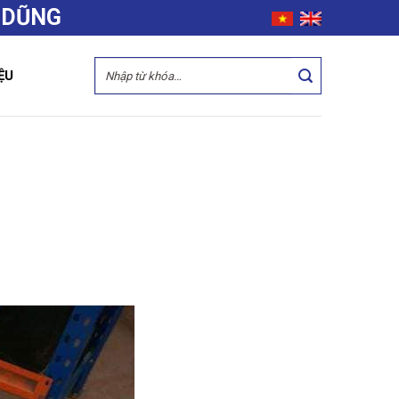
 DŨNG
ỆU