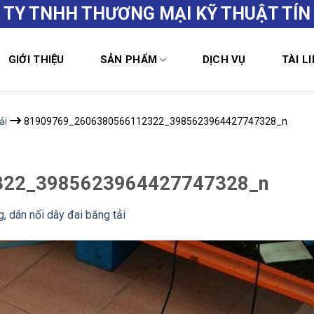
 TY TNHH THƯƠNG MẠI KỸ THUẬT TÍN
GIỚI THIỆU
SẢN PHẨM
DỊCH VỤ
TÀI LI
ải
81909769_2606380566112322_3985623964427747328_n
322_3985623964427747328_n
g, dán nối dây đai băng tải