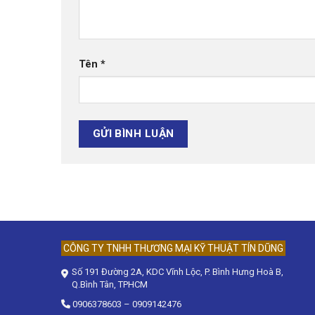
Tên
*
CÔNG TY TNHH THƯƠNG MẠI KỸ THUẬT TÍN DŨNG
Số 191 Đường 2A, KDC Vĩnh Lộc, P. Bình Hưng Hoà B,
Q.Bình Tân, TPHCM
0906378603
–
0909142476